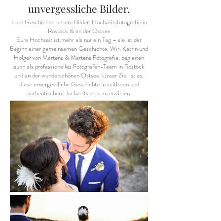
unvergessliche Bilder.
Eure Geschichte, unsere Bilder: Hochzeitsfotografie in
Rostock & an der Ostsee
Eure Hochzeit ist mehr als nur ein Tag – sie ist der
Beginn einer gemeinsamen Geschichte. Wir, Katrin und
Holger von Martens & Martens Fotografie, begleiten
euch als professionelles Fotografen-Team in Rostock
und an der wunderschönen Ostsee. Unser Ziel ist es,
diese unvergessliche Geschichte in zeitlosen und
authentischen Hochzeitsfotos zu erzählen.